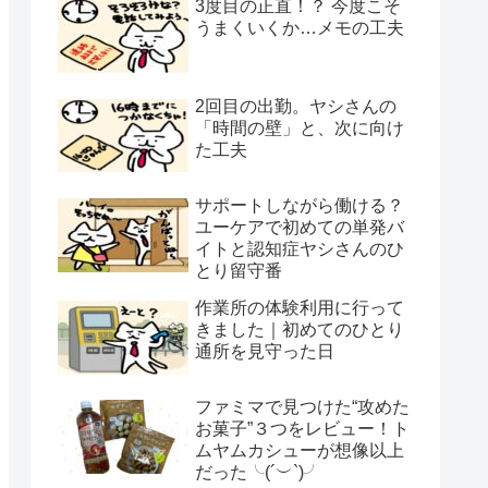
3度目の正直！？ 今度こそ
うまくいくか…メモの工夫
2回目の出勤。ヤシさんの
「時間の壁」と、次に向け
た工夫
サポートしながら働ける？
ユーケアで初めての単発バ
イトと認知症ヤシさんのひ
とり留守番
作業所の体験利用に行って
きました｜初めてのひとり
通所を見守った日
ファミマで見つけた“攻めた
お菓子”３つをレビュー！ト
ムヤムカシューが想像以上
だった╰(´︶`)╯