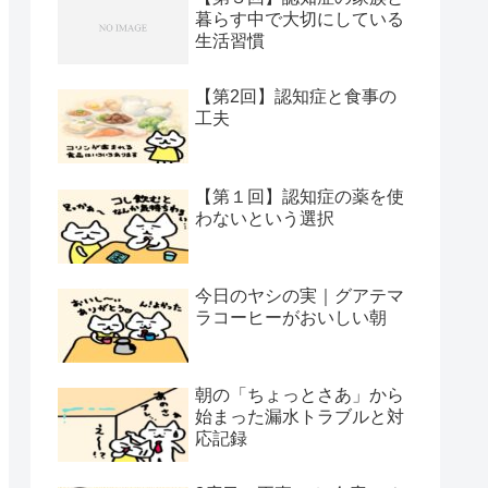
暮らす中で大切にしている
生活習慣
【第2回】認知症と食事の
工夫
【第１回】認知症の薬を使
わないという選択
今日のヤシの実｜グアテマ
ラコーヒーがおいしい朝
朝の「ちょっとさあ」から
始まった漏水トラブルと対
応記録