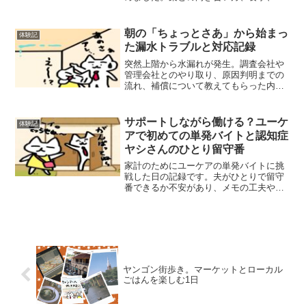
活習慣について体験談を紹介します。
朝の「ちょっとさあ」から始まっ
体験記
た漏水トラブルと対応記録
突然上階から水漏れが発生。調査会社や
管理会社とのやり取り、原因判明までの
流れ、補償について教えてもらった内容
をまとめました。同じようなトラブルに
遭った方の参考になれば幸いです。
サポートしながら働ける？ユーケ
体験記
アで初めての単発バイトと認知症
ヤシさんのひとり留守番
家計のためにユーケアの単発バイトに挑
戦した日の記録です。夫がひとりで留守
番できるか不安があり、メモの工夫やト
ラブルも発生。介護しながら働きたい人
に向けて、実際の仕事内容や両立のコツ
を紹介します。
ヤンゴン街歩き。マーケットとローカル
ごはんを楽しむ1日