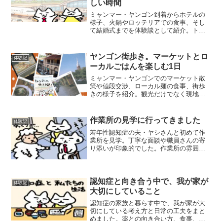
しい時間
ミャンマー・ヤンゴン到着からホテルの
様子、火鍋やロッテリアでの食事、そし
て結婚式までを体験談として紹介。トラ
ブルも含めたリアルな海外旅行記。
ヤンゴン街歩き。マーケットとロ
体験記
ーカルごはんを楽しむ1日
ミャンマー・ヤンゴンでのマーケット散
策や値段交渉、ローカル麺の食事、街歩
きの様子を紹介。観光だけでなく現地の
暮らしを感じたリアルな旅行記。
作業所の見学に行ってきました
体験記
若年性認知症の夫・ヤシさんと初めて作
業所を見学。丁寧な面談や職員さんの寄
り添いが印象的でした。作業所の雰囲気
や安心できたポイントを詳しく紹介しま
す。
認知症と向き合う中で、我が家が
体験記
大切にしていること
認知症の家族と暮らす中で、我が家が大
切にしている考え方と日常の工夫をまと
めました。薬との向き合い方、食事、生