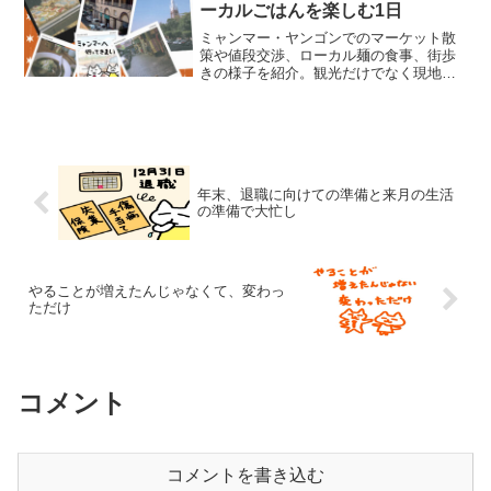
で詳しく書いています。心療...
ーカルごはんを楽しむ1日
ミャンマー・ヤンゴンでのマーケット散
策や値段交渉、ローカル麺の食事、街歩
きの様子を紹介。観光だけでなく現地の
暮らしを感じたリアルな旅行記。
年末、退職に向けての準備と来月の生活
の準備で大忙し
やることが増えたんじゃなくて、変わっ
ただけ
コメント
コメントを書き込む