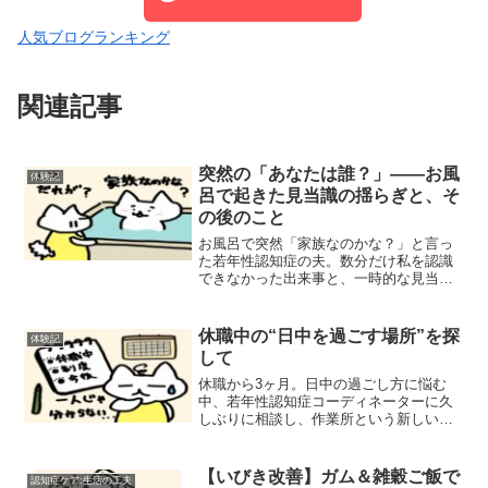
人気ブログランキング
関連記事
突然の「あなたは誰？」——お風
体験記
呂で起きた見当識の揺らぎと、そ
の後のこと
お風呂で突然「家族なのかな？」と言っ
た若年性認知症の夫。数分だけ私を認識
できなかった出来事と、一時的な見当識
障害の背景、そして“忘れられても寄り添
いたい”と感じた私の気持ちを綴りまし
た。
休職中の“日中を過ごす場所”を探
体験記
して
休職から3ヶ月。日中の過ごし方に悩む
中、若年性認知症コーディネーターに久
しぶりに相談し、作業所という新しい選
択肢を提案されました。夫の居場所とな
り、わたし自身の安心につながる場所を
探していく体験記です。
【いびき改善】ガム＆雑穀ご飯で
認知症ケア:生活の工夫