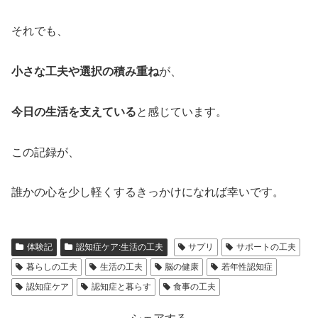
それでも、
小さな工夫や選択の積み重ね
が、
今日の生活を支えている
と感じています。
この記録が、
誰かの心を少し軽くするきっかけになれば幸いです。
体験記
認知症ケア:生活の工夫
サプリ
サポートの工夫
暮らしの工夫
生活の工夫
脳の健康
若年性認知症
認知症ケア
認知症と暮らす
食事の工夫