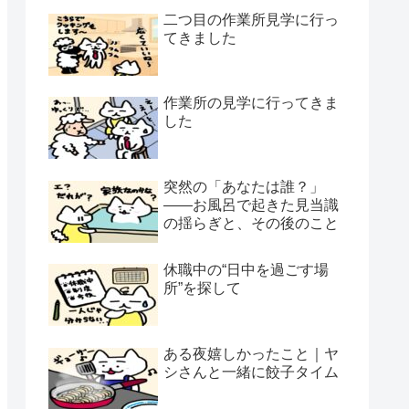
二つ目の作業所見学に行っ
てきました
作業所の見学に行ってきま
した
突然の「あなたは誰？」
——お風呂で起きた見当識
の揺らぎと、その後のこと
休職中の“日中を過ごす場
所”を探して
ある夜嬉しかったこと｜ヤ
シさんと一緒に餃子タイム