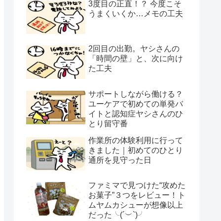
3度目の正直！？ 今度こそ
うまくいくか…メモの工夫
2回目の出勤。ヤシさんの
「時間の壁」と、次に向け
た工夫
サポートしながら働ける？
ユーケアで初めての単発バ
イトと認知症ヤシさんのひ
とり留守番
作業所の体験利用に行って
きました｜初めてのひとり
通所を見守った日
ファミマで見つけた“攻めた
お菓子”３つをレビュー！ト
ムヤムカシューが想像以上
だった╰(´︶`)╯