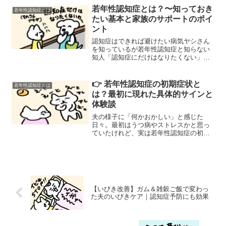
若年性認知症とは？〜知っておき
若年性認知症とは
たい基本と家族のサポートのポイ
ント
認知症はできれば避けたい病気ヤシさん
を知っているが若年性認知症と知らない
知人「認知症にだけはなりたくない」こ
れは、多くの人が口にする言葉です。正
直なところ、私もそう思っていました
し、いずれにしてもまだ先の話だと思っ
👉 若年性認知症の初期症状と
若年性認知症とは
ていました。それがまさか、...
は？最初に現れた具体的サインと
体験談
夫の様子に「何かおかしい」と感じた
日々。最初はうつ病やストレスかと思っ
ていたけれど、実は若年性認知症の初期
サインでした。気づきの経緯や受診まで
の心の葛藤を、同じように悩む方へ届け
ます。
【いびき改善】ガム＆雑穀ご飯で変わっ
た夫のいびきケア｜認知症予防にも効果