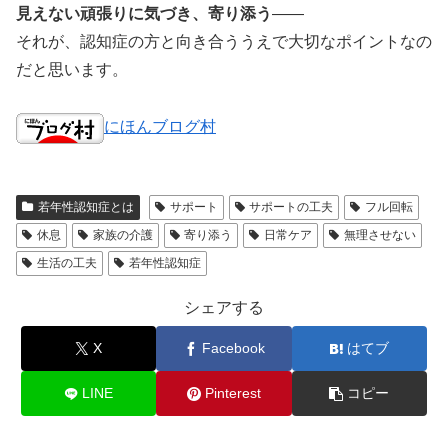
見えない頑張りに気づき、寄り添う
——
それが、認知症の方と向き合ううえで大切なポイントなの
だと思います。
にほんブログ村
若年性認知症とは
サポート
サポートの工夫
フル回転
休息
家族の介護
寄り添う
日常ケア
無理させない
生活の工夫
若年性認知症
シェアする
X
Facebook
はてブ
LINE
Pinterest
コピー