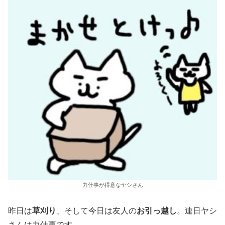
力仕事が得意なヤシさん
昨日は
草刈り
、そして今日は友人の
お引っ越し
。連日ヤシ
さんは力仕事です。