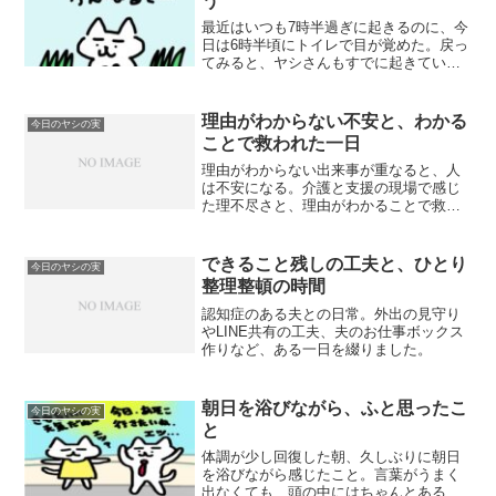
う
最近はいつも7時半過ぎに起きるのに、今
日は6時半頃にトイレで目が覚めた。戻っ
てみると、ヤシさんもすでに起きてい
る。最近では珍しいこと。今日は元気そ
うだな。私がゴロゴロしている間に、ヤ
シさんは昨日の晩御飯の食器を洗ってく
理由がわからない不安と、わかる
今日のヤシの実
れていた。助かるなあ。...
ことで救われた一日
理由がわからない出来事が重なると、人
は不安になる。介護と支援の現場で感じ
た理不尽さと、理由がわかることで救わ
れた一日の記録。
できること残しの工夫と、ひとり
今日のヤシの実
整理整頓の時間
認知症のある夫との日常。外出の見守り
やLINE共有の工夫、夫のお仕事ボックス
作りなど、ある一日を綴りました。
朝日を浴びながら、ふと思ったこ
今日のヤシの実
と
体調が少し回復した朝、久しぶりに朝日
を浴びながら感じたこと。言葉がうまく
出なくても、頭の中にはちゃんとある