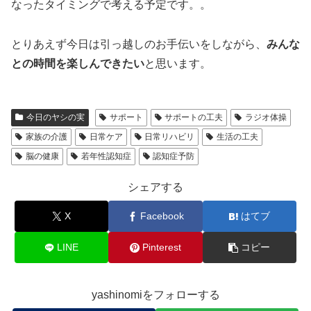
なったタイミングで考える予定です。。
とりあえず今日は引っ越しのお手伝いをしながら、
みんな
との時間を楽しんできたい
と思います。
今日のヤシの実
サポート
サポートの工夫
ラジオ体操
家族の介護
日常ケア
日常リハビリ
生活の工夫
脳の健康
若年性認知症
認知症予防
シェアする
X
Facebook
はてブ
LINE
Pinterest
コピー
yashinomiをフォローする