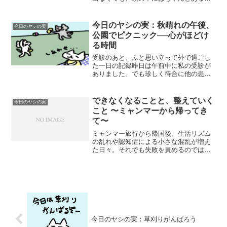
――そんな日常の記録。
今日のヤシの実：秋晴れの午後、
今日のヤシの実
公園でピクニック──心がほどけ
る時間
受診のあと、ふと思い立って外で過ごし
た一日の記録昨日は午前中に私の受診が
ありました。でも珍しく待合に他の患者
さんがおらず、あっという間に終わって
帰宅。ちょうどお昼頃──秋晴れで気持ち
がよいし、ふと「お昼は外で食べた
できなくなることと、整えていく
今日のヤシの実
い！」と思い立ちました。ヤ...
こと 〜ミャンマーから帰ってき
て〜
ミャンマー旅行から帰国後、生活リズム
の乱れや認知症による小さな混乱が増え
た日々。それでも失敗を責めるのではな
く、環境を整える工夫を考えるわが家の
リアルな記録です。
今日のヤシの実：草刈りがんばろう