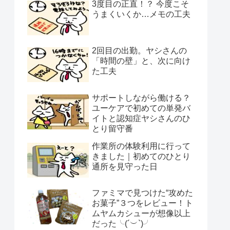
3度目の正直！？ 今度こそ
うまくいくか…メモの工夫
2回目の出勤。ヤシさんの
「時間の壁」と、次に向け
た工夫
サポートしながら働ける？
ユーケアで初めての単発バ
イトと認知症ヤシさんのひ
とり留守番
作業所の体験利用に行って
きました｜初めてのひとり
通所を見守った日
ファミマで見つけた“攻めた
お菓子”３つをレビュー！ト
ムヤムカシューが想像以上
だった╰(´︶`)╯