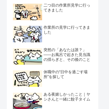
二つ目の作業所見学に行っ
てきました
作業所の見学に行ってきま
した
突然の「あなたは誰？」
——お風呂で起きた見当識
の揺らぎと、その後のこと
休職中の“日中を過ごす場
所”を探して
ある夜嬉しかったこと｜ヤ
シさんと一緒に餃子タイム