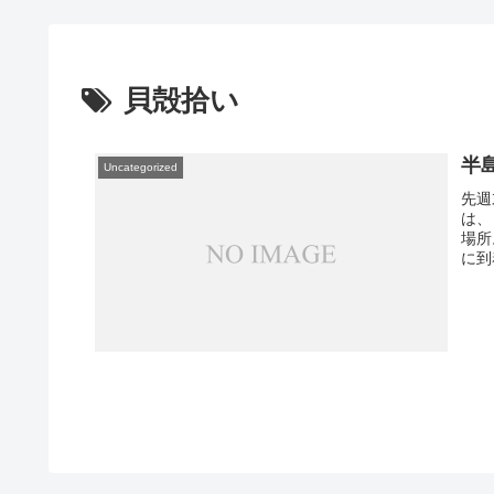
貝殻拾い
半
Uncategorized
先週
は、
場所
に到