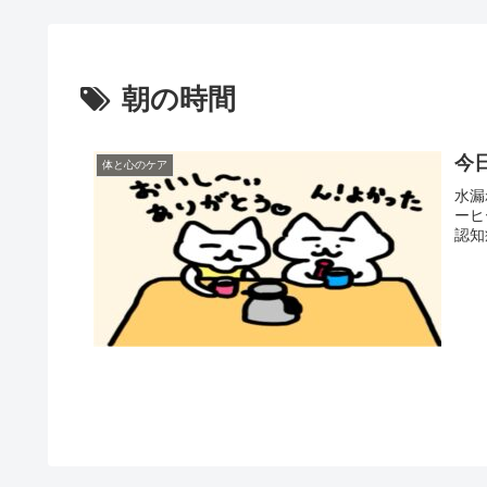
朝の時間
今
体と心のケア
水漏
ーヒ
認知