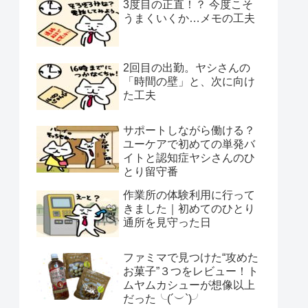
3度目の正直！？ 今度こそ
うまくいくか…メモの工夫
2回目の出勤。ヤシさんの
「時間の壁」と、次に向け
た工夫
サポートしながら働ける？
ユーケアで初めての単発バ
イトと認知症ヤシさんのひ
とり留守番
作業所の体験利用に行って
きました｜初めてのひとり
通所を見守った日
ファミマで見つけた“攻めた
お菓子”３つをレビュー！ト
ムヤムカシューが想像以上
だった╰(´︶`)╯