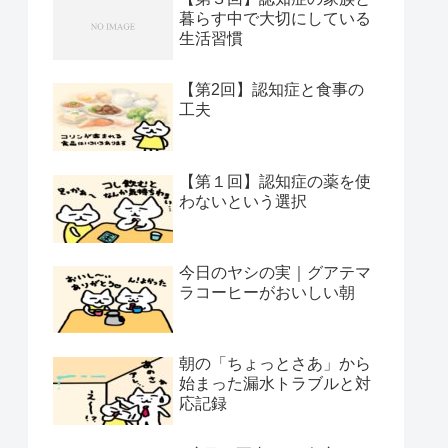
暮らす中で大切にしている
生活習慣
【第2回】認知症と食事の
工夫
【第１回】認知症の薬を使
わないという選択
今日のヤシの実｜グアテマ
ラコーヒーがおいしい朝
朝の「ちょっとさあ」から
始まった漏水トラブルと対
応記録