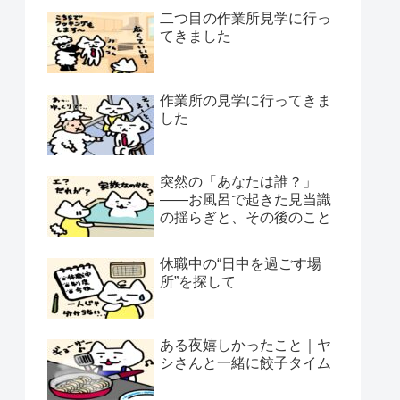
二つ目の作業所見学に行っ
てきました
作業所の見学に行ってきま
した
突然の「あなたは誰？」
——お風呂で起きた見当識
の揺らぎと、その後のこと
休職中の“日中を過ごす場
所”を探して
ある夜嬉しかったこと｜ヤ
シさんと一緒に餃子タイム