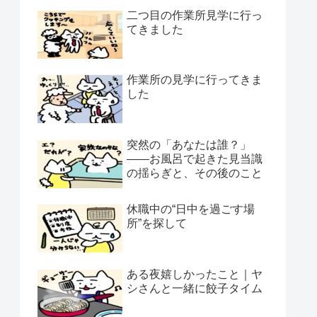
二つ目の作業所見学に行っ
てきました
作業所の見学に行ってきま
した
突然の「あなたは誰？」
——お風呂で起きた見当識
の揺らぎと、その後のこと
休職中の“日中を過ごす場
所”を探して
ある夜嬉しかったこと｜ヤ
シさんと一緒に餃子タイム