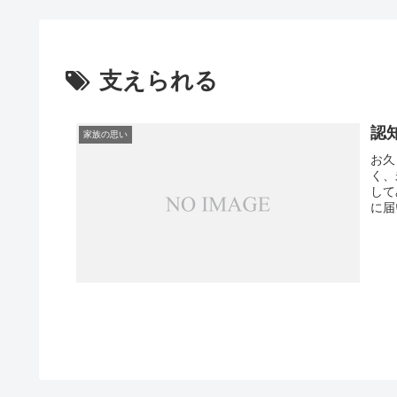
支えられる
認
家族の思い
お久
く、
して
に届