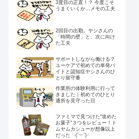
3度目の正直！？ 今度こそ
うまくいくか…メモの工夫
2回目の出勤。ヤシさんの
「時間の壁」と、次に向け
た工夫
サポートしながら働ける？
ユーケアで初めての単発バ
イトと認知症ヤシさんのひ
とり留守番
作業所の体験利用に行って
きました｜初めてのひとり
通所を見守った日
ファミマで見つけた“攻めた
お菓子”３つをレビュー！ト
ムヤムカシューが想像以上
だった╰(´︶`)╯